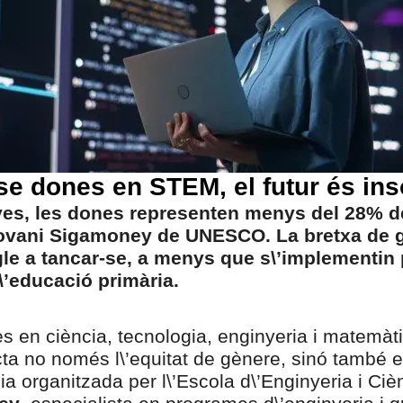
e dones en STEM, el futur és ins
ives, les dones representen menys del 28% d
Rovani Sigamoney de UNESCO. La bretxa de 
le a tancar-se, a menys que s\’implementin p
l\’educació primària.
s en ciència, tecnologia, enginyeria i matemà
cta no només l\’equitat de gènere, sinó també 
a organitzada per l\’Escola d\’Enginyeria i Ciè