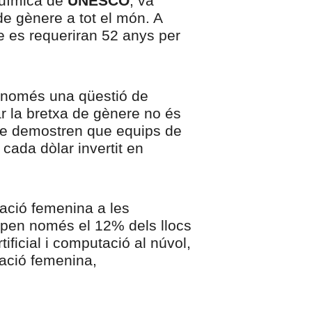
 química de
UNESCO
, va
de gènere a tot el món. A
ue es requeriran 52 anys per
 només una qüestió de
ar la bretxa de gènere no és
 que demostren que equips de
cada dòlar invertit en
pació femenina a les
upen només el 12% dels llocs
ificial i computació al núvol,
ació femenina,