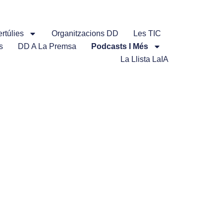
rtúlies
Organitzacions DD
Les TIC
s
DD A La Premsa
Podcasts I Més
La Llista LaIA