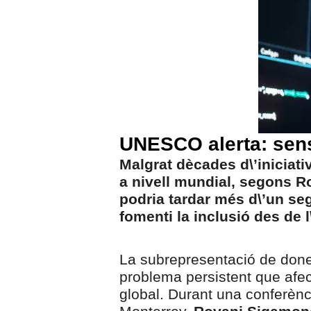
UNESCO alerta: sens
Malgrat dècades d\’iniciat
a nivell mundial, segons 
podria tardar més d\’un seg
fomenti la inclusió des de 
La subrepresentació de done
problema persistent que afe
global. Durant una conferènci