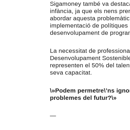
Sigamoney també va destacar
infància, ja que els nens pr
abordar aquesta problemàtica
implementació de polítiques 
desenvolupament de programe
La necessitat de professiona
Desenvolupament Sostenible 
representen el 50% del talen
seva capacitat.
\»Podem permetre\’ns ignora
problemes del futur?\»
—