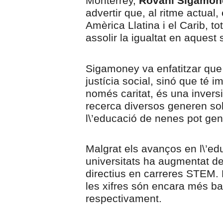
Monterrey,
Rovani Sigamon
advertir que, al ritme actual
Amèrica Llatina i el Carib, t
assolir la igualtat en aquest 
Sigamoney va enfatitzar qu
justícia social, sinó que té 
només caritat, és una inversi
recerca diversos generen sol
l\’educació de nenes pot gene
Malgrat els avanços en l\’edu
universitats ha augmentat d
directius en carreres STEM. E
les xifres són encara més b
respectivament.