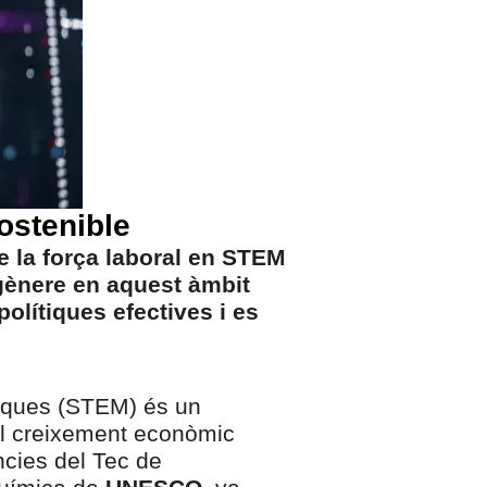
ostenible
e la força laboral en STEM
gènere en aquest àmbit
olítiques efectives i es
tiques (STEM) és un
el creixement econòmic
ncies del Tec de