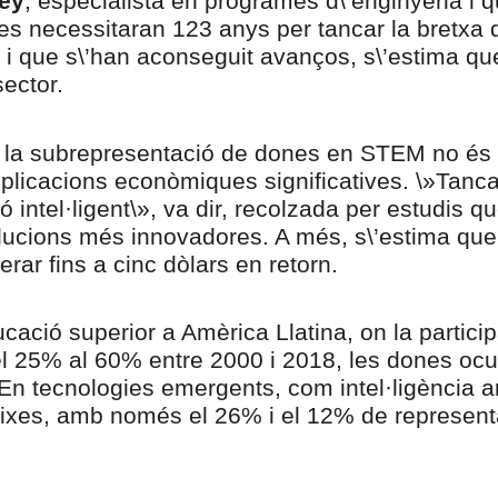
ey
, especialista en programes d\’enginyeria i
, es necessitaran 123 anys per tancar la bretxa 
ot i que s\’han aconseguit avanços, s\’estima q
sector.
e la subrepresentació de dones en STEM no és
implicacions econòmiques significatives. \»Tanc
ó intel·ligent\», va dir, recolzada per estudis
ucions més innovadores. A més, s\’estima que 
rar fins a cinc dòlars en retorn.
cació superior a Amèrica Llatina, on la partici
el 25% al 60% entre 2000 i 2018, les dones oc
n tecnologies emergents, com intel·ligència art
aixes, amb només el 26% i el 12% de represent