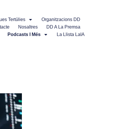
ues Tertúlies
Organitzacions DD
tacte
Nosaltres
DD A La Premsa
Podcasts I Més
La Llista LaIA