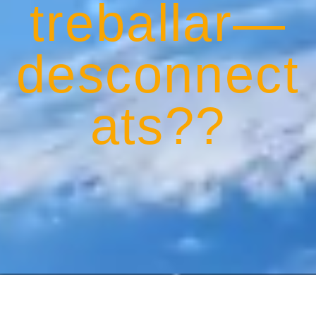
treballar—
desconnect
ats??