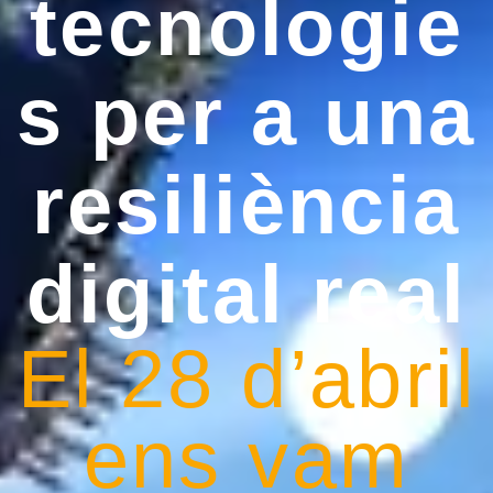
tecnologie
s per a una
resiliència
digital real
El 28 d’abril
ens vam