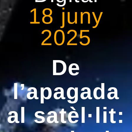
18 juny
2025
De
l’apagada
al satèl·lit: