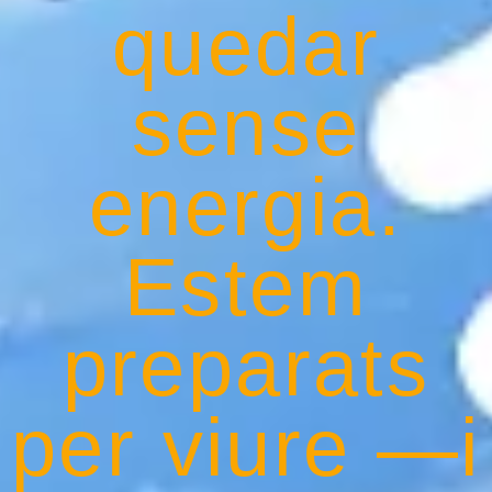
quedar
sense
energia.
Estem
preparats
per viure —i