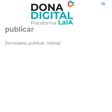
Ir
al
contenido
publicar
[formulario_publicar_noticia]