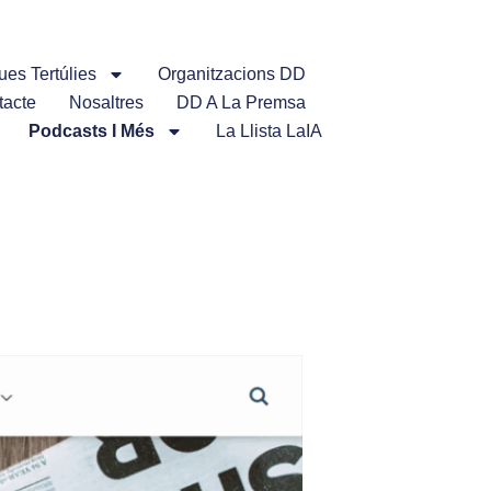
ues Tertúlies
Organitzacions DD
tacte
Nosaltres
DD A La Premsa
Podcasts I Més
La Llista LaIA