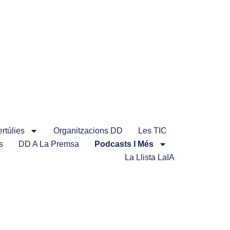
rtúlies
Organitzacions DD
Les TIC
s
DD A La Premsa
Podcasts I Més
La Llista LaIA