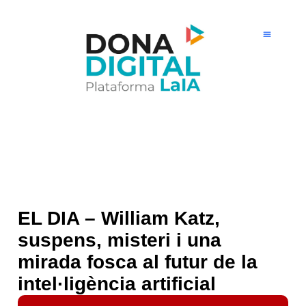
Ir
al
contenido
EL DIA – William Katz,
suspens, misteri i una
mirada fosca al futur de la
intel·ligència artificial