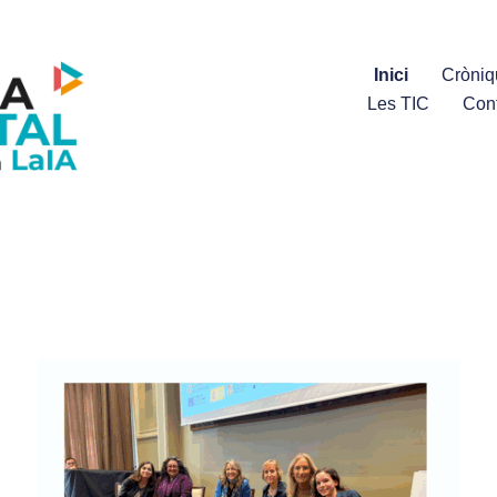
Inici
Cròniq
Les TIC
Con