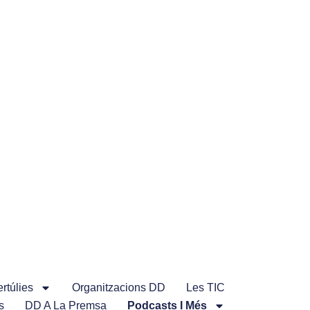
rtúlies
Organitzacions DD
Les TIC
s
DD A La Premsa
Podcasts I Més