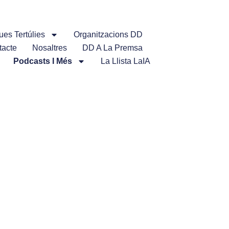
ues Tertúlies
Organitzacions DD
tacte
Nosaltres
DD A La Premsa
Podcasts I Més
La Llista LaIA