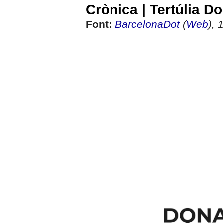
Crònica | Tertúlia D
Font:
BarcelonaDot
(
Web
), 