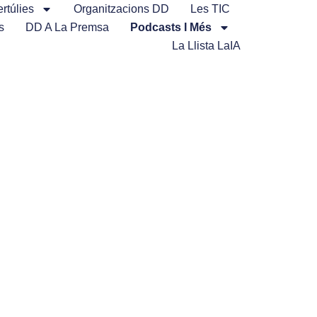
rtúlies
Organitzacions DD
Les TIC
s
DD A La Premsa
Podcasts I Més
La Llista LaIA