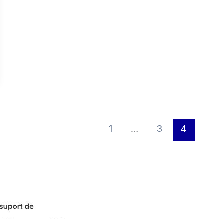
1
…
3
4