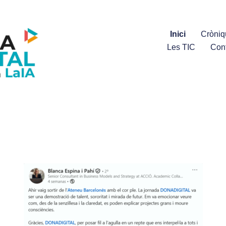
Inici
Cròniq
Les TIC
Con