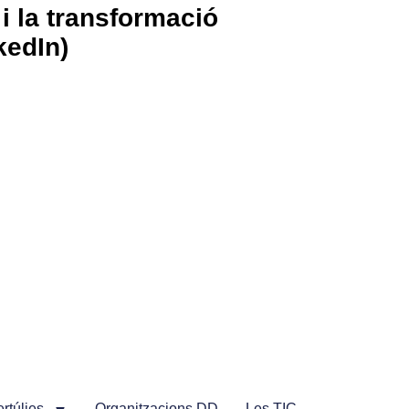
 i la transformació
kedIn)
rtúlies
Organitzacions DD
Les TIC