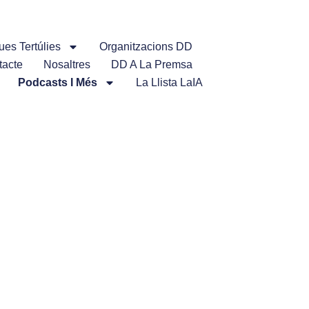
ues Tertúlies
Organitzacions DD
tacte
Nosaltres
DD A La Premsa
Podcasts I Més
La Llista LaIA