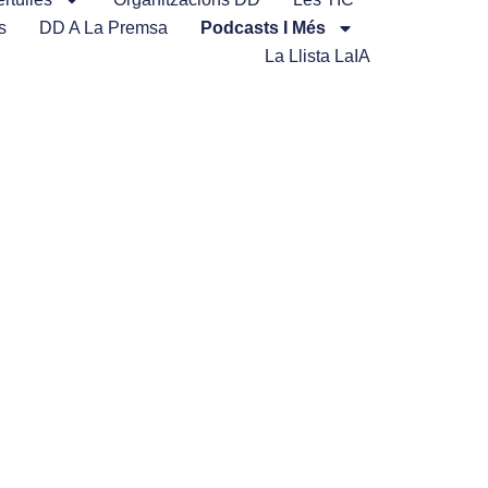
s
DD A La Premsa
Podcasts I Més
La Llista LaIA